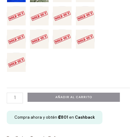
Top
AÑADIR AL CARRITO
Mangas
Bombachas
Compra ahora y obtén
₡
801
en
Cashback
Ajustable
-
Simone