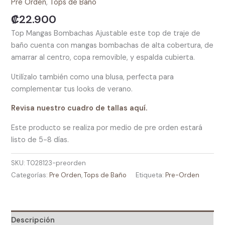
Pre Orden
,
Tops de Baño
cantidad
₡
22.900
Top Mangas Bombachas Ajustable este top de traje de
baño cuenta con mangas bombachas de alta cobertura, de
amarrar al centro, copa removible, y espalda cubierta.
Utilízalo también como una blusa, perfecta para
complementar tus looks de verano.
Revisa nuestro cuadro de tallas aquí.
Este producto se realiza por medio de pre orden estará
listo de 5-8 días.
SKU:
T028123-preorden
Categorías:
Pre Orden
,
Tops de Baño
Etiqueta:
Pre-Orden
Descripción