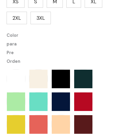
XS
S
M
L
XL
2XL
3XL
Color
para
Pre
Orden