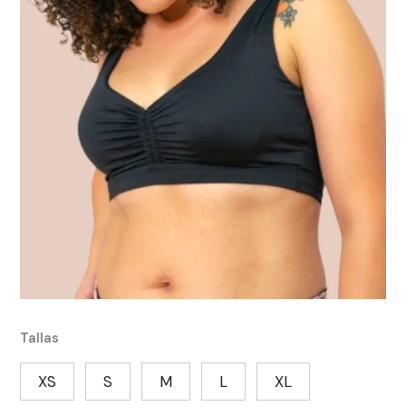
Tallas
XS
S
M
L
XL