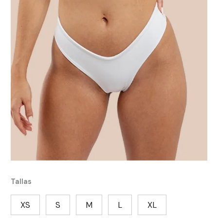
Tallas
XS
S
M
L
XL