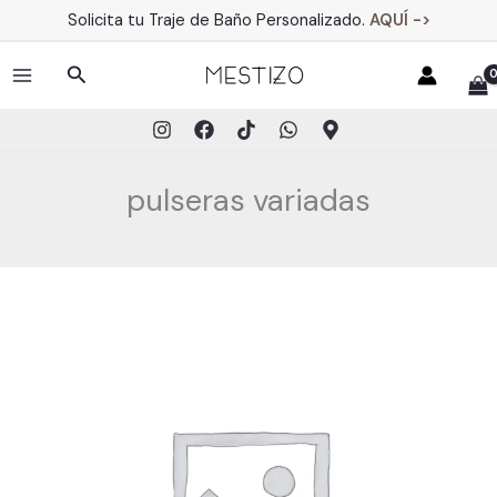
Ir
Solicita tu Traje de Baño Personalizado.
AQUÍ ->
al
contenido
Buscar
MAIN
MENU
pulseras variadas