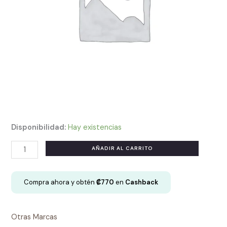
Disponibilidad:
Hay existencias
OLA-
AÑADIR AL CARRITO
Falda
Dalia
Compra ahora y obtén
₡
770
en
Cashback
M
-
Nude
Otras Marcas
cantidad