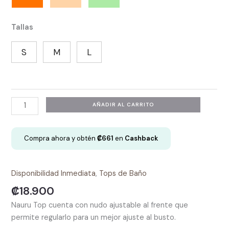
Tallas
S
M
L
Nauru
AÑADIR AL CARRITO
Top
cantidad
Compra ahora y obtén
₡
661
en
Cashback
Disponibilidad Inmediata
,
Tops de Baño
₡
18.900
Nauru Top cuenta con nudo ajustable al frente que
permite regularlo para un mejor ajuste al busto.