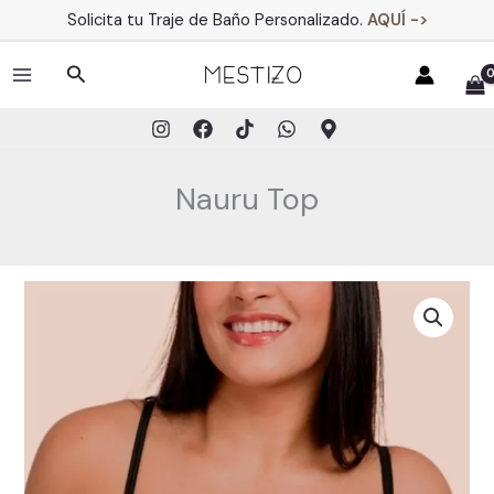
Ir
Solicita tu Traje de Baño Personalizado.
AQUÍ ->
al
contenido
Buscar
MAIN
MENU
Nauru Top