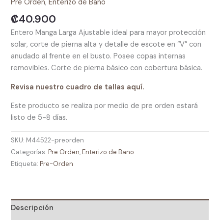
Pre Orden
,
Enterizo de Baño
cantidad
₡
40.900
Entero Manga Larga Ajustable ideal para mayor protección
solar, corte de pierna alta y detalle de escote en “V” con
anudado al frente en el busto. Posee copas internas
removibles. Corte de pierna básico con cobertura básica.
Revisa nuestro cuadro de tallas aquí.
Este producto se realiza por medio de pre orden estará
listo de 5-8 días.
SKU:
M44522-preorden
Categorías:
Pre Orden
,
Enterizo de Baño
Etiqueta:
Pre-Orden
Descripción