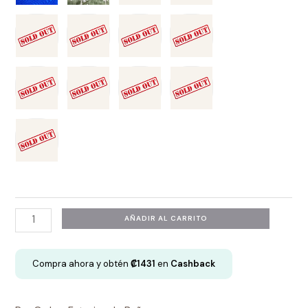
Entero
AÑADIR AL CARRITO
Manga
Larga
Compra ahora y obtén
₡
1431
en
Cashback
Ajustable
-
Sami