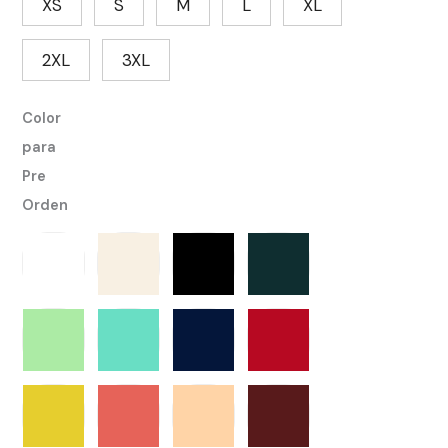
XS
S
M
L
XL
2XL
3XL
Color
para
Pre
Orden