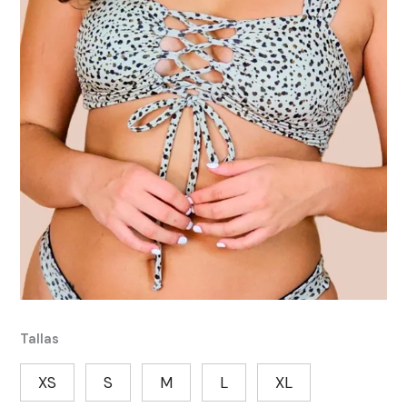
Tallas
XS
S
M
L
XL