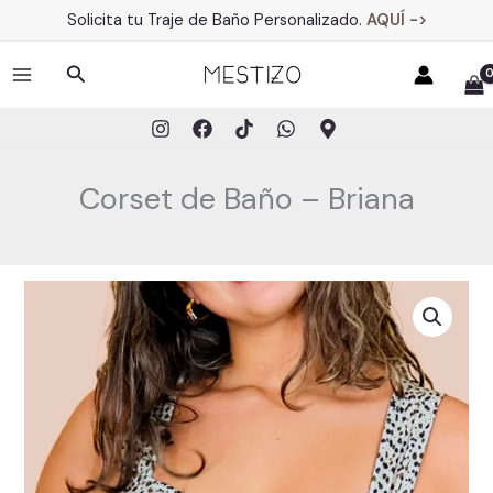
Ir
Solicita tu Traje de Baño Personalizado.
AQUÍ ->
al
contenido
Buscar
MAIN
MENU
Corset de Baño – Briana