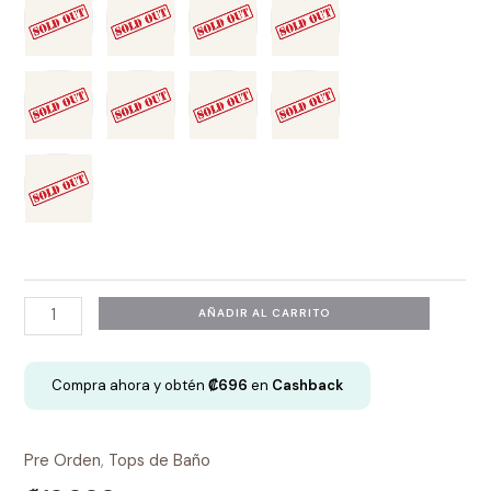
Corset
AÑADIR AL CARRITO
de
Baño
Compra ahora y obtén
₡
696
en
Cashback
-
Briana
cantidad
Pre Orden
,
Tops de Baño