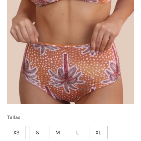
Tallas
XS
S
M
L
XL