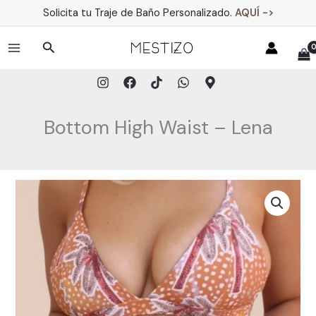
Ir
Solicita tu Traje de Baño Personalizado.
AQUÍ ->
al
contenido
Buscar
MAIN
MENU
Bottom High Waist – Lena