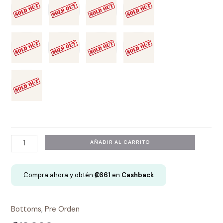
Bottom
AÑADIR AL CARRITO
High
Waist
Compra ahora y obtén
₡
661
en
Cashback
-
Lena
cantidad
Bottoms
,
Pre Orden