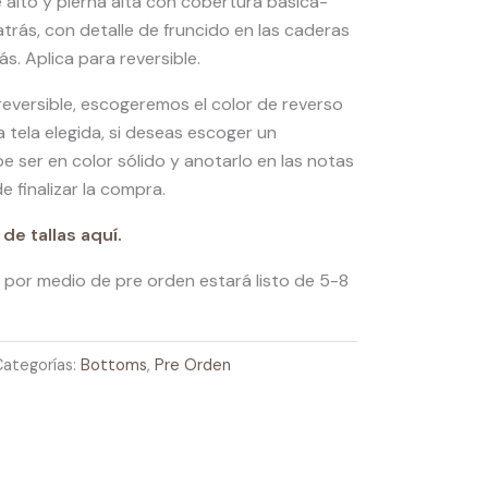
 alto y pierna alta con cobertura básica-
trás, con detalle de fruncido en las caderas
s. Aplica para reversible.
reversible, escogeremos el color de reverso
a tela elegida, si deseas escoger un
be ser en color sólido y anotarlo en las notas
 finalizar la compra.
de tallas aquí.
 por medio de pre orden estará listo de 5-8
Categorías:
Bottoms
,
Pre Orden