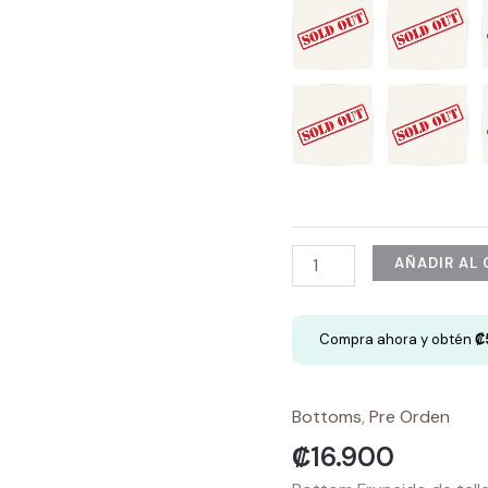
Bottom
AÑADIR AL
Fruncido
-
Compra ahora y obtén
₡
Katy
cantidad
Bottoms
,
Pre Orden
₡
16.900