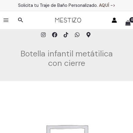
Ir
Solicita tu Traje de Baño Personalizado.
AQUÍ ->
al
contenido
Buscar
MAIN
MENU
Botella infantil metátilica
con cierre