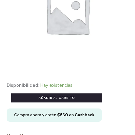
Disponibilidad:
Hay existencias
Botella
AÑADIR AL CARRITO
infantil
metátilica
Compra ahora y obtén
₡
560
en
Cashback
con
cierre
cantidad