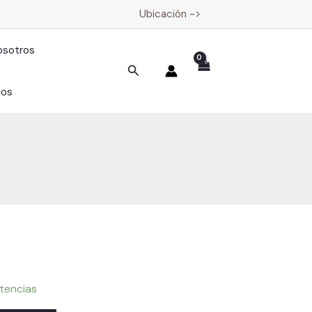
Ubicación ->
osotros
Buscar
nos
tencias