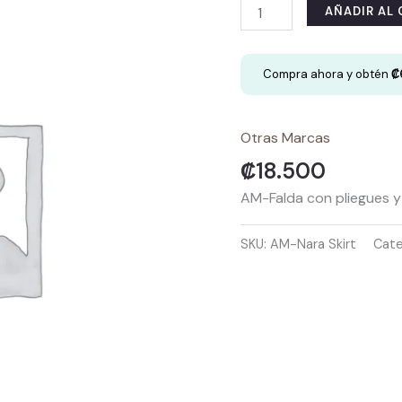
AM-
AÑADIR AL
Falda
con
Compra ahora y obtén
₡
pliegues
y
vuelo
Otras Marcas
cantidad
₡
18.500
AM-Falda con pliegues y
SKU:
AM-Nara Skirt
Cate