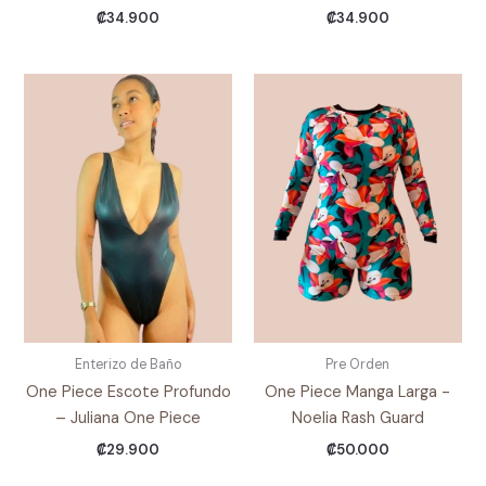
₡
34.900
₡
34.900
Enterizo de Baño
Pre Orden
One Piece Escote Profundo
One Piece Manga Larga -
– Juliana One Piece
Noelia Rash Guard
₡
29.900
₡
50.000