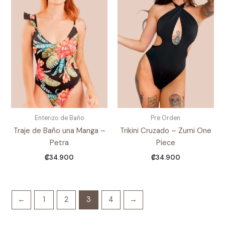
Enterizo de Baño
Pre Orden
Traje de Baño una Manga –
Trikini Cruzado – Zumi One
Petra
Piece
₡
34.900
₡
34.900
←
1
2
3
4
→